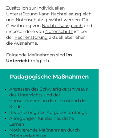
Zusätzlich zur individuellen
Unterstützung kann Nachteilsausgleich
und Notenschutz gewährt werden. Die
Gewährung von
Nachteilsausgleich
und
insbesondere von
Notenschutz
ist bei
der
Rechenstörung
aktuell aber eher
die Ausnahme.
Folgende Maßnahmen sind
im
Unterricht
möglich:
Pädagogische Maßnahmen
Anpassen des Schwierigkeitsniveaus
des Unterrichts und der
Hausaufgaben an den Lernstand des
Kindes
Reduzierung des Aufgabenumfangs
Anregungen für das häusliche
Lernen
Motivierende Maßnahmen durch
Erfolgserlebnisse