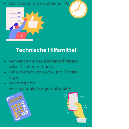
Das Gewähren zusätzlicher Pausen
Technische Hilfsmittel
Verwenden eines Rechenschiebers
oder Taschenrechners
Hinzuziehen von Lern- und Förder-
Apps
Nutzung von
Veranschaulichungsmaterialien