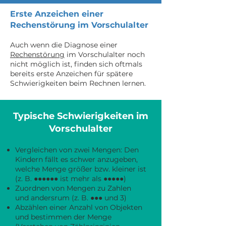
Erste Anzeichen einer
Rechenstörung im Vorschulalter
Auch wenn die Diagnose einer
Rechenstörung
im Vorschulalter noch
nicht möglich ist, finden sich oftmals
bereits erste Anzeichen für spätere
Schwierigkeiten beim Rechnen lernen.
Typische Schwierigkeiten im
Vorschulalter
Vergleichen von zwei Mengen: Den
Kindern fällt es schwer anzugeben,
welche Menge größer bzw. kleiner ist
(z. B. ●●●●●● ist mehr als ●●●●●)
Zuordnen von Mengen zu Zahlen
und andersrum (z. B. ●●● und 3)
Abzählen einer Anzahl von Objekten
und bestimmen der Menge