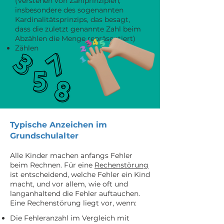
(Verstehen von Zählprinzipien,
insbesondere des sogenannten
Kardinalitätsprinzips, das besagt,
dass die zuletzt genannte Zahl beim
Abzählen die Menge repräsentiert)
Zählen
Typische Anzeichen im
Grundschulalter
Alle Kinder machen anfangs Fehler
beim Rechnen. Für eine
Rech
enstörung
ist entscheidend, welche Fehler ein Kind
macht, und vor allem, wie oft und
langanhaltend die Fehler auftauchen.
Eine Rechenstörung liegt vor, wenn:
Die Fehleranzahl im Vergleich mit